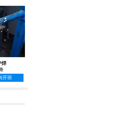
护焊
趣
询开班