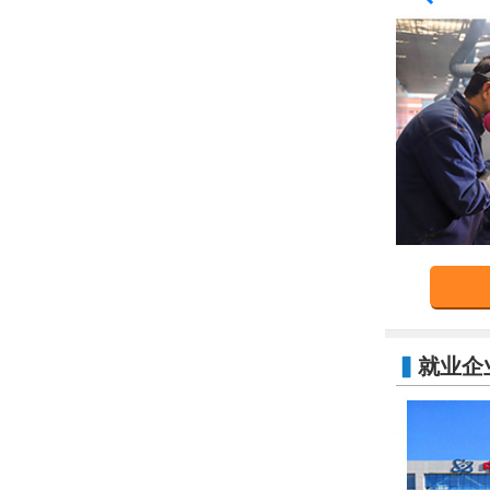
▍
就业企