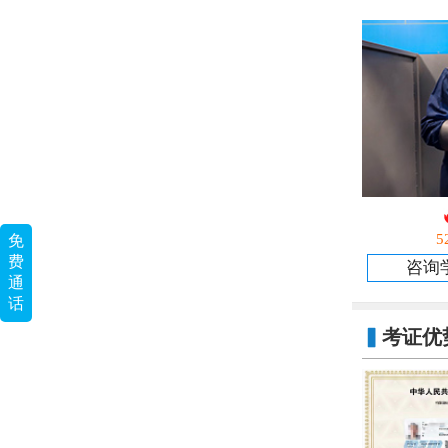
5
免
费
咨询
通
话
▍
考证优