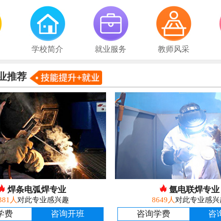
学校简介
就业服务
教师风采
业推荐
焊条电弧焊专业
氩电联焊专业
381人
对此专业感兴趣
8649人
对此专业感兴
学费
咨询开班
咨询学费
咨