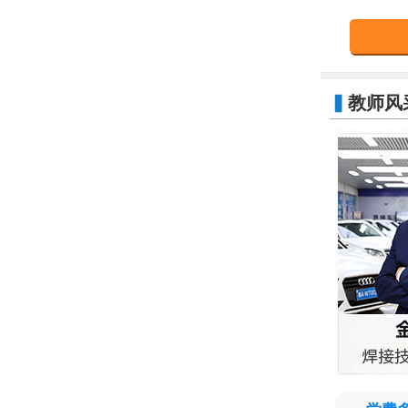
▍
教师风