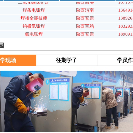
焊条电弧焊
陕西渭南
136491
焊接全能技师
陕西安康
138926
钨极氩弧焊
陕西宝鸡
183293
氩电联焊
陕西安康
189091
二氧化碳保护焊
陕西榆林
182408
焊条电弧焊
陕西汉中
182925
园
焊接全能技师
陕西西安
187107
钨极氩弧焊
陕西商洛
132599
学现场
往期学子
学员
氩电联焊
陕西渭南
176652
二氧化碳保护焊
陕西汉中
185501
焊条电弧焊
陕西咸阳
195318
钨极氩弧焊
陕西安康
152894