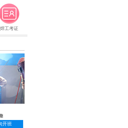
焊工考证
趣
询开班