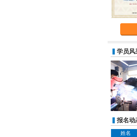
▍
学员风
李*军
张*博
▍
报名动
黄*锴
赵*涛
姓名