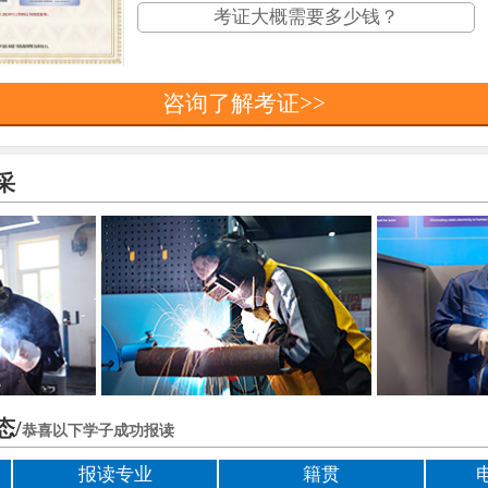
考证大概需要多少钱？
咨询了解考证>>
采
焊接全能技师
陕西西安
158107
钨极氩弧焊
陕西咸阳
186294
态/
恭喜以下学子成功报读
氩电联焊
陕西汉中
153993
二氧化碳保护焊
陕西商洛
187107
报读专业
籍贯