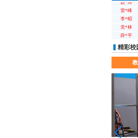
雷*峰
李*昭
党*林
薛*平
李*明
王*存
▍
精彩校
石*谦
付*山
教
张*亮
邢*俊
苏*凡
冯*俊