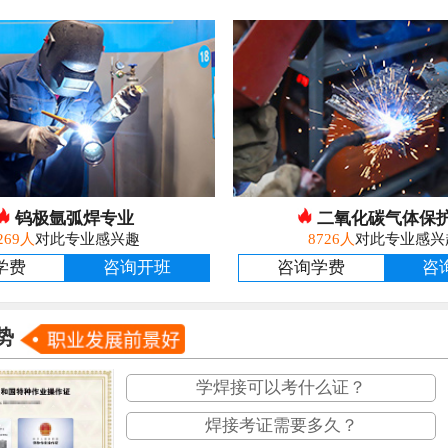
钨极氩弧焊专业
二氧化碳气体保
269人
对此专业感兴趣
8726人
对此专业感兴
学费
咨询开班
咨询学费
咨
势
学焊接可以考什么证？
焊接考证需要多久？